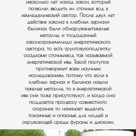
несколько лет назад закон, который
позволял вводить ил сточных вод в
земледельческий сектор. После двух лет
действия закона в хлебных зернахи
былинах были обнаруженытяжелые
металлы, и тогдаданный
законограничилидо энергетического
сектора, то есть грунтовуюподпитку
осадками сточныхвод так называемой
энергетической ивы. Такой поступок
противоречит всем научным
исследованиям, потому что если в
хлебных зернах и былинах нашли
тяжелые металлы, то в энергетической
иве они тоже присутствуют, и когда она
поддается процессу совместного
сгорания то начинает выделять
токсичные и опасные для людей и
окружающей среды фураны и диоксин.