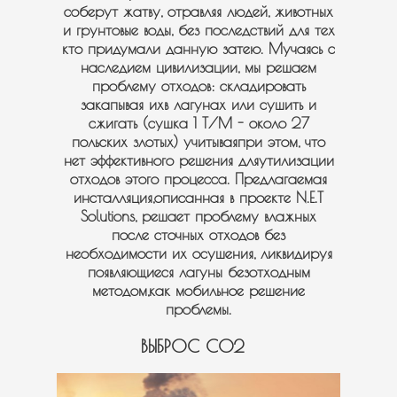
соберут жатву, отравляя людей, животных
и грунтовые воды, без последствий для тех
кто придумали данную затею. Мучаясь с
наследием цивилизации, мы решаем
проблему отходов: складировать
закапывая ихв лагунах или сушить и
сжигать (сушка 1 T/M - около 27
польских злотых) учитываяпри этом, что
нет эффективного решения дляутилизации
отходов этого процесса. Предлагаемая
инсталляция,описанная в проекте N.E.T
Solutions, решает проблему влажных
после сточных отходов без
необходимости их осушения, ликвидируя
появляющиеся лагуны безотходным
методом,как мобильное решение
проблемы.
ВЫБРОС CO2