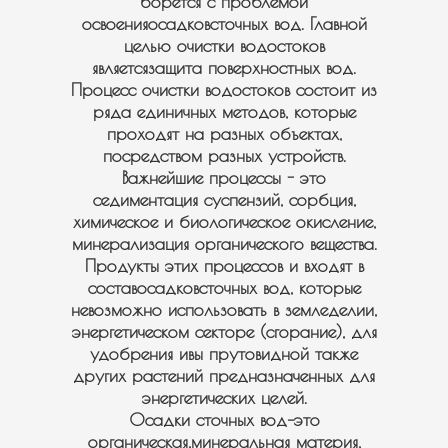
борется с проблемой
освоенияосадковсточных вод. Главной
целью очистки водостоков
являетсязащита поверхностных вод.
Процесс очистки водостоков состоит из
ряда единичных методов, которые
проходят на разных объектах,
посредством разных устройств.
Важнейшие процессы - это
седиментация суспензий, сорбция,
химическое и биологическое окисление,
минерализация органического вещества.
Продукты этих процессов и входят в
составосадковсточных вод, которые
невозможно использовать в земледелии,
энергетическом секторе (сгорание), для
удобрения ивы прутовидной также
других растений предназначенных для
энергетических целей.
Осадки сточных вод–это
органическая,минеральная материя,