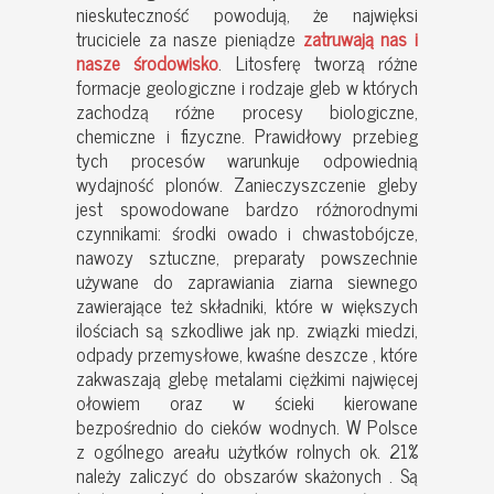
nieskuteczność powodują, że najwięksi
truciciele za nasze pieniądze
zatruwają nas i
nasze środowisko
. Litosferę tworzą różne
formacje geologiczne i rodzaje gleb w których
zachodzą różne procesy biologiczne,
chemiczne i fizyczne. Prawidłowy przebieg
tych procesów warunkuje odpowiednią
wydajność plonów. Zanieczyszczenie gleby
jest spowodowane bardzo różnorodnymi
czynnikami: środki owado i chwastobójcze,
nawozy sztuczne, preparaty powszechnie
używane do zaprawiania ziarna siewnego
zawierające też składniki, które w większych
ilościach są szkodliwe jak np. związki miedzi,
odpady przemysłowe, kwaśne deszcze , które
zakwaszają glebę metalami ciężkimi najwięcej
ołowiem oraz w ścieki kierowane
bezpośrednio do cieków wodnych. W Polsce
z ogólnego areału użytków rolnych ok. 21%
należy zaliczyć do obszarów skażonych . Są