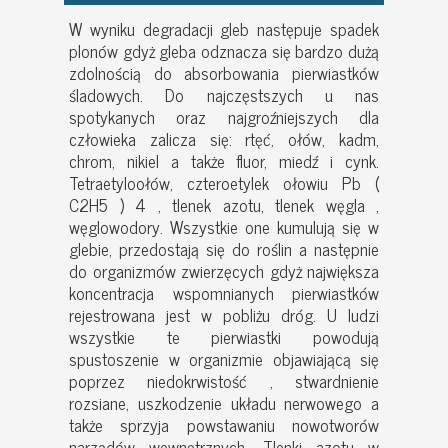
W wyniku degradacji gleb następuje spadek
plonów gdyż gleba odznacza się bardzo dużą
zdolnością do absorbowania pierwiastków
śladowych. Do najczęstszych u nas
spotykanych oraz najgroźniejszych dla
człowieka zalicza się: rtęć, ołów, kadm,
chrom, nikiel a także fluor, miedź i cynk.
Tetraetyloołów, czteroetylek ołowiu Pb (
C2H5 ) 4 , tlenek azotu, tlenek węgla ,
węglowodory. Wszystkie one kumulują się w
glebie, przedostają się do roślin a następnie
do organizmów zwierzęcych gdyż największa
koncentracja wspomnianych pierwiastków
rejestrowana jest w pobliżu dróg. U ludzi
wszystkie te pierwiastki powodują
spustoszenie w organizmie objawiającą się
poprzez niedokrwistość , stwardnienie
rozsiane, uszkodzenie układu nerwowego a
także sprzyja powstawaniu nowotworów
narządów wewnętrznych. Tlenki azotu w