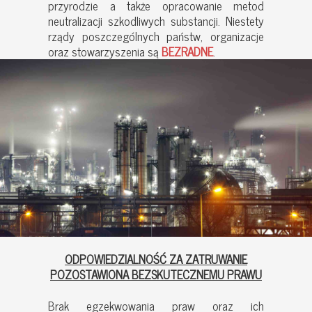
przyrodzie a także opracowanie metod
neutralizacji szkodliwych substancji. Niestety
rządy poszczególnych państw, organizacje
oraz stowarzyszenia są
BEZRADNE
.
ODPOWIEDZIALNOŚĆ ZA ZATRUWANIE
POZOSTAWIONA BEZSKUTECZNEMU PRAWU
Brak egzekwowania praw oraz ich