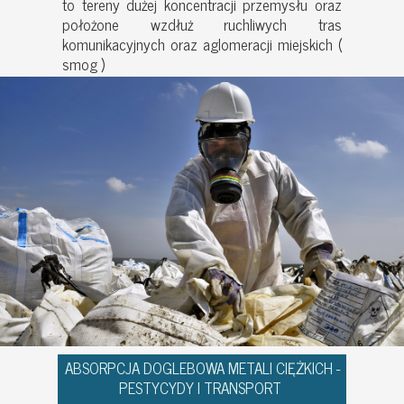
to tereny dużej koncentracji przemysłu oraz
położone wzdłuż ruchliwych tras
komunikacyjnych oraz aglomeracji miejskich (
smog )
ABSORPCJA DOGLEBOWA METALI CIĘŻKICH -
PESTYCYDY I TRANSPORT